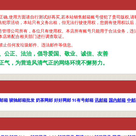
码正确,使用方面请自行测试好再买,若本站销售邮箱账号侵犯了贵司版权,
不法犯罪活动，本站只有义务出租，但无法行驶使用权，您拥有使用权以后
账号管理公司所有，各位只有使用权。本店所有账号只能用于合法业务，违
，本店将配合相关部门进行调查取证。
禁止任何发垃圾邮件、违法邮件等信息。
、公正、法治，倡导爱国、敬业、诚信、友善
正气，为营造风清气正的网络环境不懈努力。
邮箱
骏驰邮箱批发
奶茶网邮
好好网邮
91有号邮箱
讯
邮箱
国内邮箱
中邮