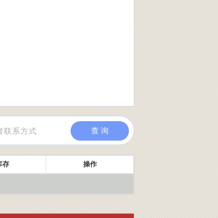
查 询
库存
操作